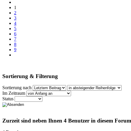
1
2
3
4
5
6
7
8
9
Sortierung & Filterung
Sortierung nach
Im Zeitraum
Status
Zurzeit sind neben Ihnen 4 Benutzer in diesem Foru