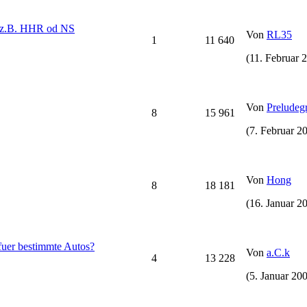
ie z.B. HHR od NS
Von
RL35
1
11 640
(11. Februar 
Von
Preludeg
8
15 961
(7. Februar 2
Von
Hong
8
18 181
(16. Januar 2
fuer bestimmte Autos?
Von
a.C.k
4
13 228
(5. Januar 200