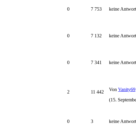
0
7 753
keine Antwor
0
7 132
keine Antwor
0
7 341
keine Antwor
Von
Vanity69
2
11 442
(15. Septembe
0
3
keine Antwor