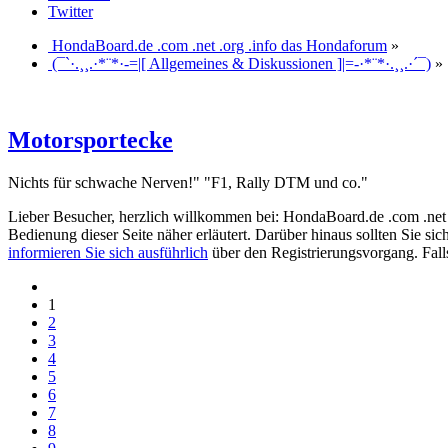
Twitter
HondaBoard.de .com .net .org .info das Hondaforum
»
(¯`·.¸¸.·*¨*·-=|[ Allgemeines & Diskussionen ]|=-·*¨*·.¸¸.·´¯)
»
Motorsportecke
Nichts für schwache Nerven!" "F1, Rally DTM und co."
Lieber Besucher, herzlich willkommen bei: HondaBoard.de .com .net .or
Bedienung dieser Seite näher erläutert. Darüber hinaus sollten Sie si
informieren Sie sich ausführlich
über den Registrierungsvorgang. Falls
1
2
3
4
5
6
7
8