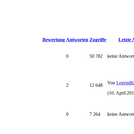
Bewertung
Antworten
Zugriffe
Letzte
0
50 782
keine Antwor
Von
Legend
2
12 648
(10. April 201
0
7 264
keine Antwor