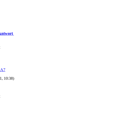
 Antwort
t
KA7
1, 10:38)
t