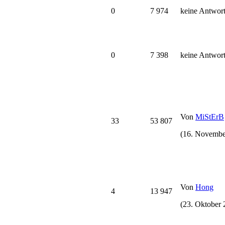
0
7 974
keine Antwor
0
7 398
keine Antwor
Von
MiStErB
33
53 807
(16. Novembe
Von
Hong
4
13 947
(23. Oktober 