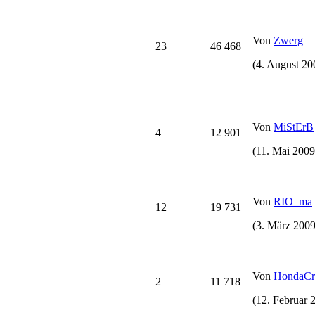
Von
Zwerg
23
46 468
(4. August 20
Von
MiStErB
4
12 901
(11. Mai 2009
Von
RIO_ma
12
19 731
(3. März 2009
Von
HondaCr
2
11 718
(12. Februar 