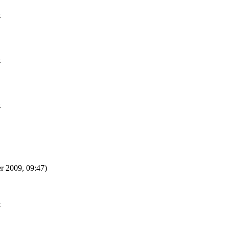
t
t
t
r 2009, 09:47)
t