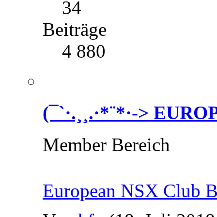
34
Beiträge
4 880
(¯`·.¸¸.·*¨*·-> EU
Member Bereich
European NSX Club B