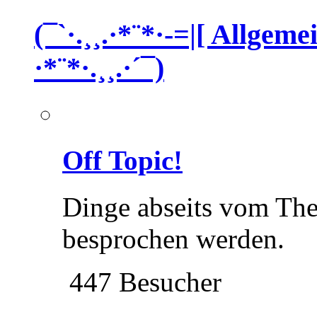
(¯`·.¸¸.·*¨*·-=|[ Allgem
·*¨*·.¸¸.·´¯)
Off Topic!
Dinge abseits vom Th
besprochen werden.
447 Besucher