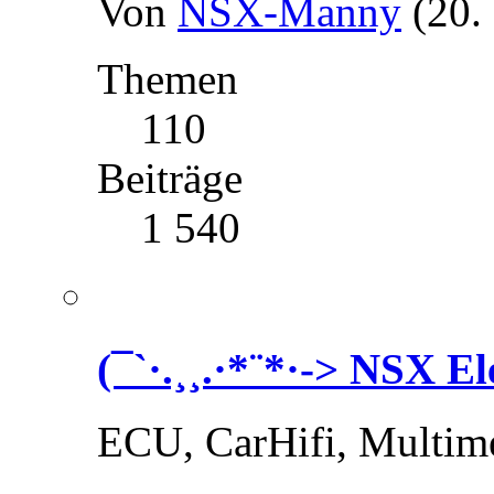
Von
NSX-Manny
(20.
Themen
110
Beiträge
1 540
(¯`·.¸¸.·*¨*·-> NSX El
ECU, CarHifi, Multime