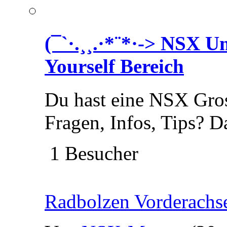
(¯`·.¸¸.·*¨*·-> NSX 
Yourself Bereich
Du hast eine NSX Gros
Fragen, Infos, Tips? Da
1 Besucher
Radbolzen Vorderachs