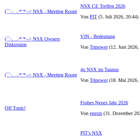
NSX CE Treffen 2026
(¯`·.¸¸.·*¨*·-> NSX - Meeting Room
Von
PIT
(5. Juli 2026, 20:44)
VIN - Bedeutung
(¯`·.¸¸.·*¨*·-> NSX Owners
Diskussion
Von
Tripower
(12. Juni 2026,
4x NSX im Taunus
(¯`·.¸¸.·*¨*·-> NSX - Meeting Room
Von
Tripower
(18. Mai 2026, 
Frohes Neues Jahr 2026
Off Topic!
Von
enesix
(31. Dezember 202
PIT's NSX