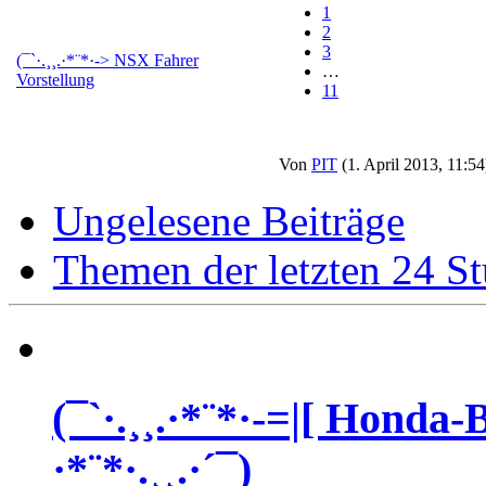
1
2
3
(¯`·.¸¸.·*¨*·-> NSX Fahrer
…
Vorstellung
11
Von
PIT
(1. April 2013, 11:54
Ungelesene Beiträge
Themen der letzten 24 S
(¯`·.¸¸.·*¨*·-=|[ Honda
·*¨*·.¸¸.·´¯)