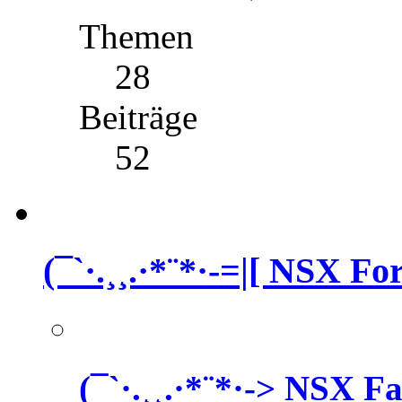
Themen
28
Beiträge
52
(¯`·.¸¸.·*¨*·-=|[ NSX For
(¯`·.¸¸.·*¨*·-> NSX F