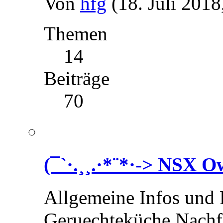
Von
hfg
(18. Juli 2018
Themen
14
Beiträge
70
(¯`·.¸¸.·*¨*·-> NSX 
Allgemeine Infos und
Geruechteküche Nach