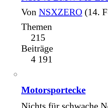
Von
NSXZERO
(14. 
Themen
215
Beiträge
4 191
Motorsportecke
Nichts für schwache 