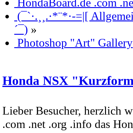
HondaBoard.de .com .ne
(¯`·.¸¸.·*¨*·-=|[ Allgeme
´¯)
»
Photoshop "Art" Gallery
Honda NSX "Kurzfor
Lieber Besucher, herzlich
.com .net .org .info das Hon